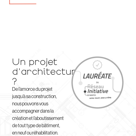
Un projet
d'architecture
?
De l’amorce du projet
jusqu’à sa construction,
nous pouvons vous
accompagner dans la
création et l’aboutissement
de tout type de bâtiment,
en neuf ou réhabilitation.