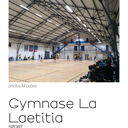
photos M. Lebec
Gymnase La
Laetitia
SPORT