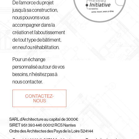
De l’amorce du projet
jusqu’à sa construction,
nous pouvons vous
accompagner dans la
création et l’aboutissement
de tout type de bâtiment,
en neuf ou réhabilitation.
Pour un échange
personnalisé autour de vos
besoins, n’hésitez pas à
nous contacter.
CONTACTEZ-
NOUS
SARL d’Architecture au capital de 3000€
SIRET 951 393 446 00012 RCS Nantes
Ordre des Architectes des Pays de la Loire S24144