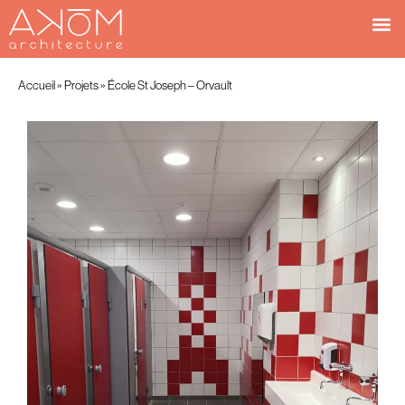
Accueil
»
Projets
»
École St Joseph – Orvault