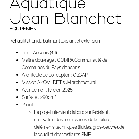
Aquatique
Jean Blanchet
EQUIPEMENT
Réhabilitation
du bâtiment existant et extension
Lieu : Ancenis (44)
Maître d’ouvrage : COMPA Communauté de
Communes du Pays d’Ancenis
Architecte de conception : OLCAP
Mission AKOM : DET suivi architectural
Avancement: livré en 2025
Surface : 2905m²
Projet :
Le projet intervient d’abord sur l’existant :
rénovation des menuiseries, de la toiture,
d’éléments techniques (fluides, gros-oeuvre), de
l’accueil et des vestiaires PMR.