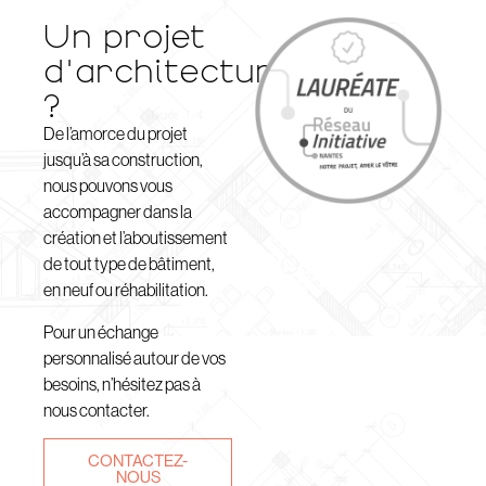
Un projet
d'architecture
?
De l’amorce du projet
jusqu’à sa construction,
nous pouvons vous
accompagner dans la
création et l’aboutissement
de tout type de bâtiment,
en neuf ou réhabilitation.
Pour un échange
personnalisé autour de vos
besoins, n’hésitez pas à
nous contacter.
CONTACTEZ-
NOUS