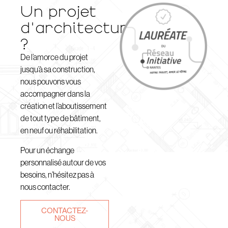
Un projet
d'architecture
?
De l’amorce du projet
jusqu’à sa construction,
nous pouvons vous
accompagner dans la
création et l’aboutissement
de tout type de bâtiment,
en neuf ou réhabilitation.
Pour un échange
personnalisé autour de vos
besoins, n’hésitez pas à
nous contacter.
CONTACTEZ-
NOUS